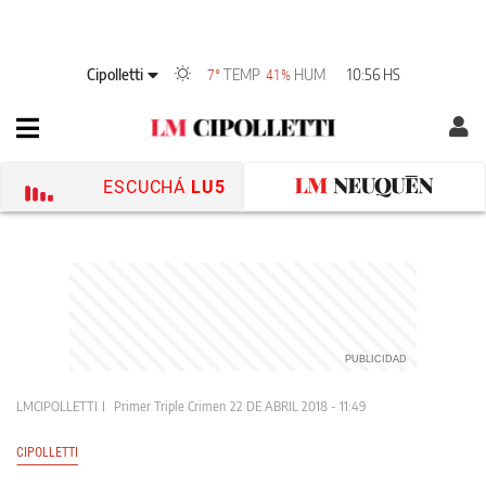
Cipolletti
TEMP
HUM
10:56 HS
7°
41%
ESCUCHÁ
LU5
LMCIPOLLETTI
Primer Triple Crimen
22 DE ABRIL 2018 - 11:49
CIPOLLETTI