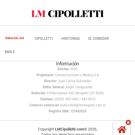
CIPOLLETTI
+HISTORIAS
EL COMEDOR
TEMAS DEL DÍA
MAS E
Información
Edición:
6950
Propietario:
Comunicaciones y Medios S.A
Director:
Juan Carlos Schroeder
Editor General:
Ángel Casagrande
Domicilio:
Fotheringham 445, Neuquén (CP 8300)
Teléfono:
(0299) 449 0400 / 449 0410
Contacto comercial:
publicidad@lmneuquen.com.ar
Registro DNA: 123442625
Copyright
LMCipolletti.com
© 2026,
Todos los derechos reservados