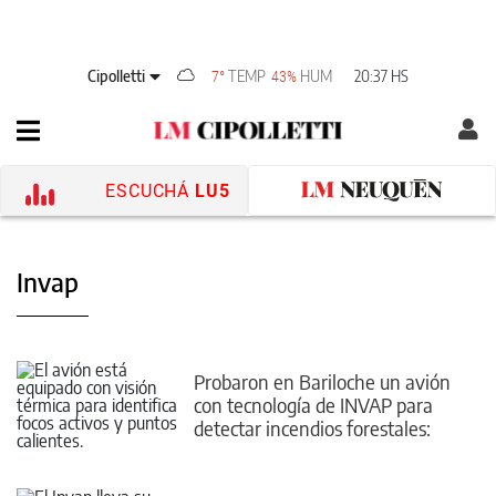
Cipolletti
TEMP
HUM
20:37 HS
7°
43%
ESCUCHÁ
LU5
Invap
Probaron en Bariloche un avión
con tecnología de INVAP para
detectar incendios forestales:
cómo funciona