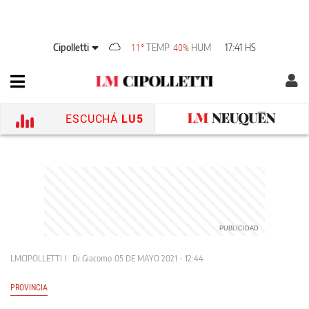
Cipolletti
TEMP
HUM
17:41 HS
11°
40%
ESCUCHÁ
LU5
LMCIPOLLETTI
Di Giacomo
05 DE MAYO 2021 - 12:44
PROVINCIA