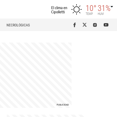
10°
31%
El clima en
Cipolletti
TEMP
HUM
NECROLÓGICAS