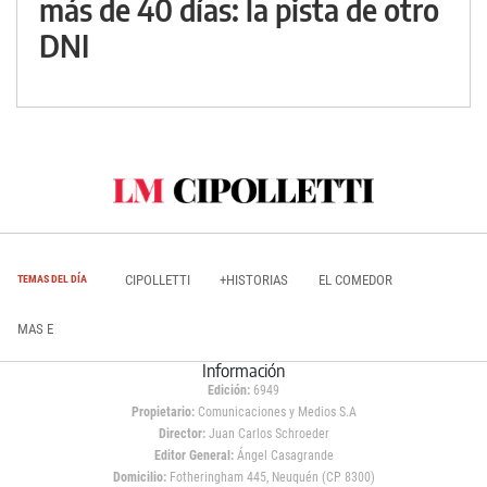
más de 40 días: la pista de otro
DNI
CIPOLLETTI
+HISTORIAS
EL COMEDOR
TEMAS DEL DÍA
MAS E
Información
Edición:
6949
Propietario:
Comunicaciones y Medios S.A
Director:
Juan Carlos Schroeder
Editor General:
Ángel Casagrande
Domicilio:
Fotheringham 445, Neuquén (CP 8300)