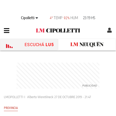
Cipolletti
TEMP
HUM
23:19 HS
4°
92%
ESCUCHÁ
LU5
LMCIPOLLETTI
Alberto Weretilneck
27 DE OCTUBRE 2019 - 21:47
PROVINCIA