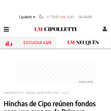
Cipolletti
TEMP
HUM
04:49 HS
5°
60%
ESCUCHÁ
LU5
LMCIPOLLETTI
Hinchas
28 DE MAYO 2021 - 23:32
Hinchas de Cipo reúnen fondos