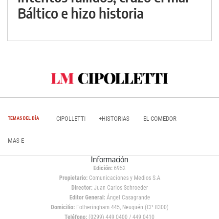
Báltico e hizo historia
CIPOLLETTI
+HISTORIAS
EL COMEDOR
TEMAS DEL DÍA
MAS E
Información
Edición:
6952
Propietario:
Comunicaciones y Medios S.A
Director:
Juan Carlos Schroeder
Editor General:
Ángel Casagrande
Domicilio:
Fotheringham 445, Neuquén (CP 8300)
Teléfono:
(0299) 449 0400 / 449 0410