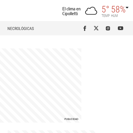
5°
58%
El clima en
Cipolletti
TEMP
HUM
NECROLÓGICAS