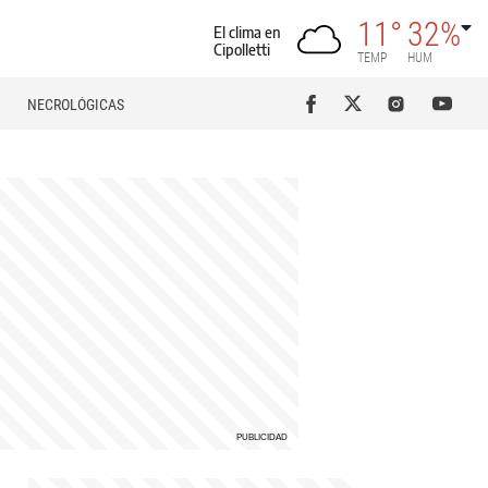
11°
32%
El clima en
Cipolletti
TEMP
HUM
NECROLÓGICAS