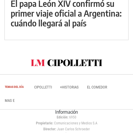
El papa León XIV confirmó su
primer viaje oficial a Argentina:
cuándo llegará al país
CIPOLLETTI
+HISTORIAS
EL COMEDOR
TEMAS DEL DÍA
MAS E
Información
Edición:
6950
Propietario:
Comunicaciones y Medios S.A
Director:
Juan Carlos Schroeder