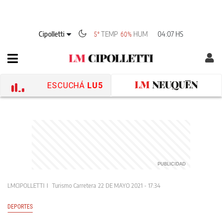
Cipolletti
TEMP
HUM
04:07 HS
5°
60%
ESCUCHÁ
LU5
LMCIPOLLETTI
Turismo Carretera
22 DE MAYO 2021 - 17:34
DEPORTES