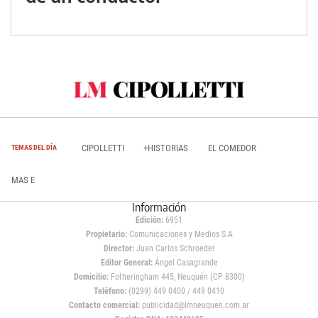
CIPOLLETTI
+HISTORIAS
EL COMEDOR
TEMAS DEL DÍA
MAS E
Información
Edición:
6951
Propietario:
Comunicaciones y Medios S.A
Director:
Juan Carlos Schroeder
Editor General:
Ángel Casagrande
Domicilio:
Fotheringham 445, Neuquén (CP 8300)
Teléfono:
(0299) 449 0400 / 449 0410
Contacto comercial:
publicidad@lmneuquen.com.ar