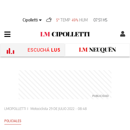
Cipolletti
TEMP
HUM
07:51 HS
5°
49%
ESCUCHÁ
LU5
LMCIPOLLETTI
Motociclista
29 DE JULIO 2022 - 08:48
POLICIALES