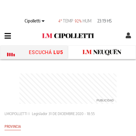
Cipolletti
TEMP
HUM
23:19 HS
4°
92%
ESCUCHÁ
LU5
LMCIPOLLETTI
Legislador
31 DE DICIEMBRE 2020 - 18:55
PROVINCIA