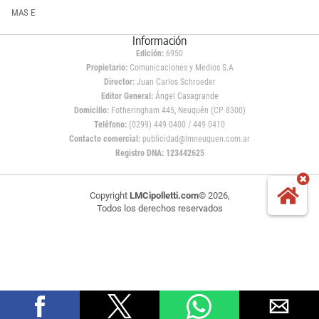
MAS E
Información
Edición:
6950
Propietario:
Comunicaciones y Medios S.A
Director:
Juan Carlos Schroeder
Editor General:
Ángel Casagrande
Domicilio:
Fotheringham 445, Neuquén (CP 8300)
Teléfono:
(0299) 449 0400 / 449 0410
Contacto comercial:
publicidad@lmneuquen.com.ar
Registro DNA: 123442625
Copyright
LMCipolletti.com
© 2026,
Todos los derechos reservados