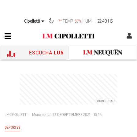
Cipolletti
TEMP
HUM
22:40 HS
7°
57%
ESCUCHÁ
LU5
LMCIPOLLETTI
Monumental
22 DE SEPTIEMBRE 2021 - 16:44
DEPORTES