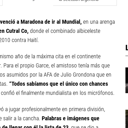
venció a Maradona de ir al Mundial,
en una arenga
en Cutral Co,
donde el combinado albiceleste
2010 contra Haití.
mismo año de la máxima cita en el continente
r. Para el propio Garce, el amistoso tenía más que
cos asumidos por la AFA de Julio Grondona que en
stas.
“Todos sabíamos que el único con chances
confió el finalmente mundialista en los micrófonos.
ó a jugar profesionalmente en primera división,
 salir a la cancha.
Palabras e imágenes que
e llenar con él la lista de 23
, que se dio a