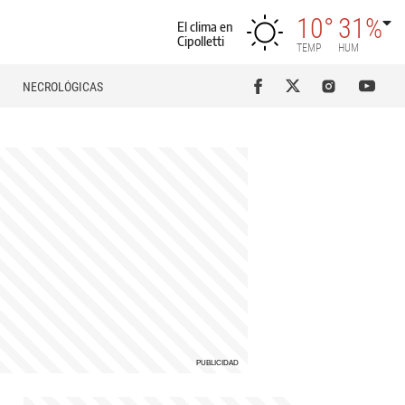
10°
31%
El clima en
Cipolletti
TEMP
HUM
NECROLÓGICAS