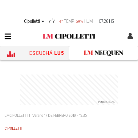
Cipolletti
TEMP
HUM
07:26 HS
4°
59%
ESCUCHÁ
LU5
LMCIPOLLETTI
Verano
17 DE FEBRERO 2019 - 19:35
CIPOLLETTI