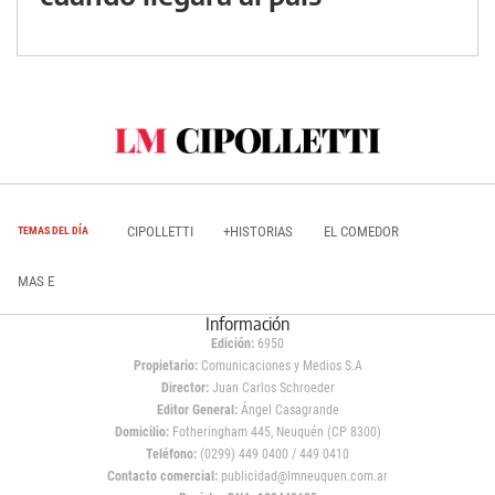
CIPOLLETTI
+HISTORIAS
EL COMEDOR
TEMAS DEL DÍA
MAS E
Información
Edición:
6950
Propietario:
Comunicaciones y Medios S.A
Director:
Juan Carlos Schroeder
Editor General:
Ángel Casagrande
Domicilio:
Fotheringham 445, Neuquén (CP 8300)
Teléfono:
(0299) 449 0400 / 449 0410
Contacto comercial:
publicidad@lmneuquen.com.ar