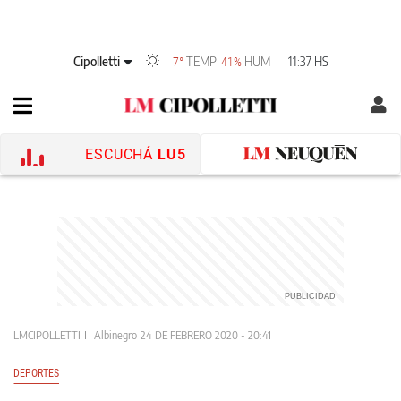
Cipolletti
TEMP
HUM
11:37 HS
7°
41%
ESCUCHÁ
LU5
LMCIPOLLETTI
Albinegro
24 DE FEBRERO 2020 - 20:41
DEPORTES