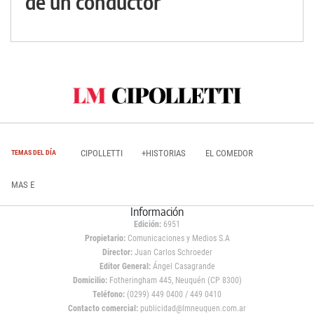
de un conductor
CIPOLLETTI
+HISTORIAS
EL COMEDOR
TEMAS DEL DÍA
MAS E
Información
Edición:
6951
Propietario:
Comunicaciones y Medios S.A
Director:
Juan Carlos Schroeder
Editor General:
Ángel Casagrande
Domicilio:
Fotheringham 445, Neuquén (CP 8300)
Teléfono:
(0299) 449 0400 / 449 0410
Contacto comercial:
publicidad@lmneuquen.com.ar