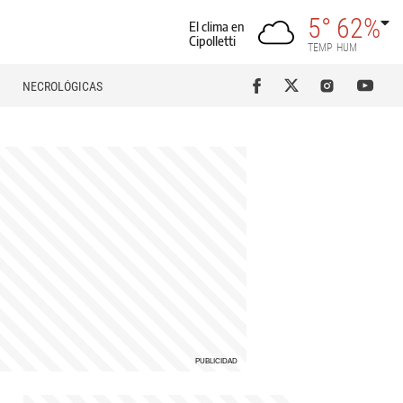
5°
62%
El clima en
Cipolletti
TEMP
HUM
NECROLÓGICAS