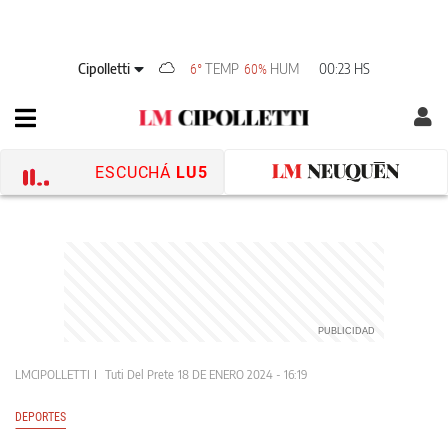
Cipolletti
TEMP
HUM
00:23 HS
6°
60%
ESCUCHÁ
LU5
LMCIPOLLETTI
Tuti Del Prete
18 DE ENERO 2024 - 16:19
DEPORTES