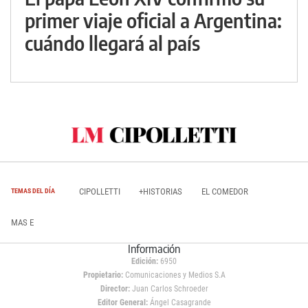
primer viaje oficial a Argentina:
cuándo llegará al país
CIPOLLETTI
+HISTORIAS
EL COMEDOR
TEMAS DEL DÍA
MAS E
Información
Edición:
6950
Propietario:
Comunicaciones y Medios S.A
Director:
Juan Carlos Schroeder
Editor General:
Ángel Casagrande