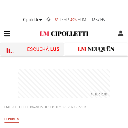
Cipolletti
TEMP
HUM
12:57 HS
8°
49%
ESCUCHÁ
LU5
LMCIPOLLETTI
Boxeo
15 DE SEPTIEMBRE 2023 - 22:07
DEPORTES