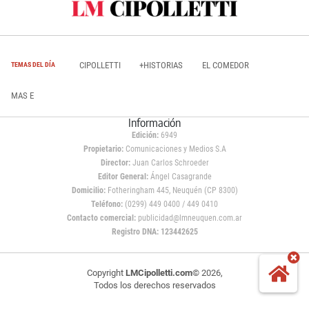
CIPOLLETTI
+HISTORIAS
EL COMEDOR
TEMAS DEL DÍA
MAS E
Información
Edición:
6949
Propietario:
Comunicaciones y Medios S.A
Director:
Juan Carlos Schroeder
Editor General:
Ángel Casagrande
Domicilio:
Fotheringham 445, Neuquén (CP 8300)
Teléfono:
(0299) 449 0400 / 449 0410
Contacto comercial:
publicidad@lmneuquen.com.ar
Registro DNA: 123442625
Copyright
LMCipolletti.com
© 2026,
Todos los derechos reservados