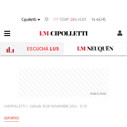
Cipolletti
TEMP
HUM
14:46 HS
11°
28%
ESCUCHÁ
LU5
LMCIPOLLETTI
Gallardo
16 DE NOVIEMBRE 2024 - 12:55
DEPORTES