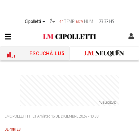
Cipolletti
TEMP
HUM
23:32 HS
4°
60%
ESCUCHÁ
LU5
LMCIPOLLETTI
La Amistad
16 DE DICIEMBRE 2024 - 19:38
DEPORTES