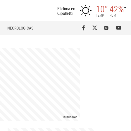
10°
42%
El clima en
Cipolletti
TEMP
HUM
NECROLÓGICAS