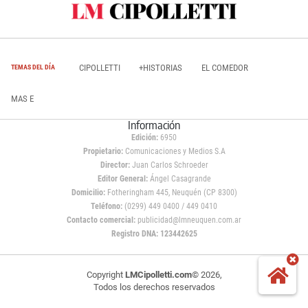
CIPOLLETTI
+HISTORIAS
EL COMEDOR
TEMAS DEL DÍA
MAS E
Información
Edición:
6950
Propietario:
Comunicaciones y Medios S.A
Director:
Juan Carlos Schroeder
Editor General:
Ángel Casagrande
Domicilio:
Fotheringham 445, Neuquén (CP 8300)
Teléfono:
(0299) 449 0400 / 449 0410
Contacto comercial:
publicidad@lmneuquen.com.ar
Registro DNA: 123442625
Copyright
LMCipolletti.com
© 2026,
Todos los derechos reservados