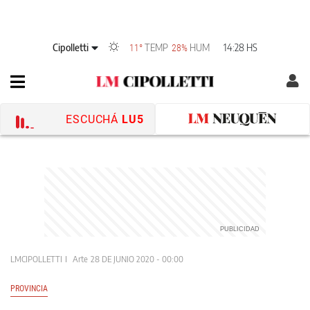
Cipolletti
TEMP
HUM
14:28 HS
11°
28%
ESCUCHÁ
LU5
LMCIPOLLETTI
Arte
28 DE JUNIO 2020 - 00:00
PROVINCIA