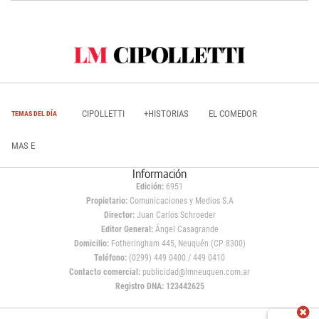
CIPOLLETTI
+HISTORIAS
EL COMEDOR
TEMAS DEL DÍA
MAS E
Información
Edición:
6951
Propietario:
Comunicaciones y Medios S.A
Director:
Juan Carlos Schroeder
Editor General:
Ángel Casagrande
Domicilio:
Fotheringham 445, Neuquén (CP 8300)
Teléfono:
(0299) 449 0400 / 449 0410
Contacto comercial:
publicidad@lmneuquen.com.ar
Registro DNA: 123442625