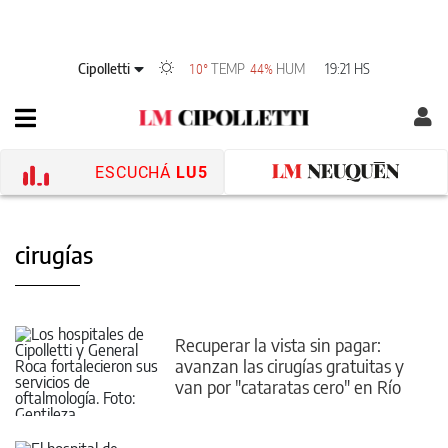
Cipolletti
TEMP
HUM
19:21 HS
10°
44%
ESCUCHÁ
LU5
cirugías
Recuperar la vista sin pagar:
avanzan las cirugías gratuitas y
van por "cataratas cero" en Río
Negro