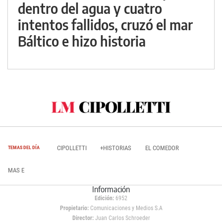
dentro del agua y cuatro
intentos fallidos, cruzó el mar
Báltico e hizo historia
CIPOLLETTI
+HISTORIAS
EL COMEDOR
TEMAS DEL DÍA
MAS E
Información
Edición:
6952
Propietario:
Comunicaciones y Medios S.A
Director:
Juan Carlos Schroeder