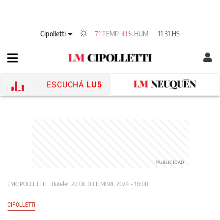
Cipolletti
TEMP
HUM
11:31 HS
7°
41%
ESCUCHÁ
LU5
LMCIPOLLETTI
Buteler
20 DE DICIEMBRE 2024 - 18:00
CIPOLLETTI