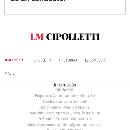
CIPOLLETTI
+HISTORIAS
EL COMEDOR
TEMAS DEL DÍA
MAS E
Información
Edición:
6951
Propietario:
Comunicaciones y Medios S.A
Director:
Juan Carlos Schroeder
Editor General:
Ángel Casagrande
Domicilio:
Fotheringham 445, Neuquén (CP 8300)
Teléfono:
(0299) 449 0400 / 449 0410
Contacto comercial:
publicidad@lmneuquen.com.ar