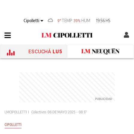
Cipolletti
TEMP
HUM
19:56 HS
9°
39%
ESCUCHÁ
LU5
LMCIPOLLETTI
Colectivos
06 DE MAYO 2025 - 08:17
CIPOLLETTI