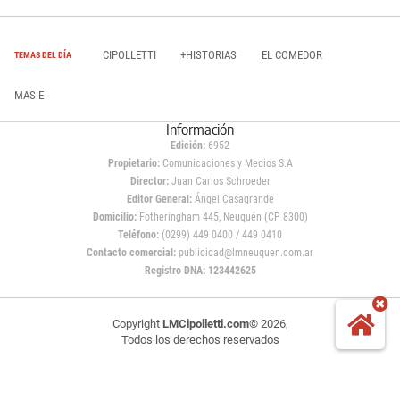
CIPOLLETTI
+HISTORIAS
EL COMEDOR
TEMAS DEL DÍA
MAS E
Información
Edición:
6952
Propietario:
Comunicaciones y Medios S.A
Director:
Juan Carlos Schroeder
Editor General:
Ángel Casagrande
Domicilio:
Fotheringham 445, Neuquén (CP 8300)
Teléfono:
(0299) 449 0400 / 449 0410
Contacto comercial:
publicidad@lmneuquen.com.ar
Registro DNA: 123442625
Copyright
LMCipolletti.com
© 2026,
Todos los derechos reservados