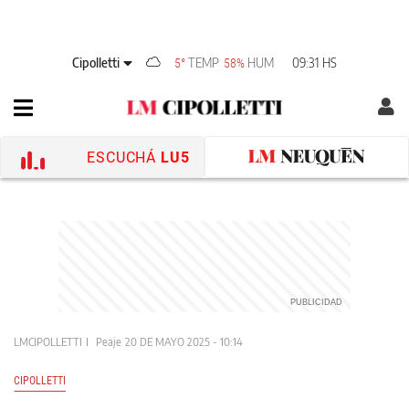
Cipolletti
TEMP
HUM
09:31 HS
5°
58%
ESCUCHÁ
LU5
LMCIPOLLETTI
Peaje
20 DE MAYO 2025 - 10:14
CIPOLLETTI