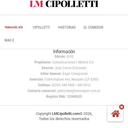
CIPOLLETTI
+HISTORIAS
EL COMEDOR
TEMAS DEL DÍA
MAS E
Información
Edición:
6950
Propietario:
Comunicaciones y Medios S.A
Director:
Juan Carlos Schroeder
Editor General:
Ángel Casagrande
Domicilio:
Fotheringham 445, Neuquén (CP 8300)
Teléfono:
(0299) 449 0400 / 449 0410
Contacto comercial:
publicidad@lmneuquen.com.ar
Registro DNA: 123442625
Copyright
LMCipolletti.com
© 2026,
Todos los derechos reservados