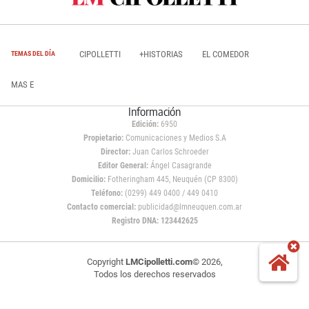
CIPOLLETTI
+HISTORIAS
EL COMEDOR
TEMAS DEL DÍA
MAS E
Información
Edición:
6950
Propietario:
Comunicaciones y Medios S.A
Director:
Juan Carlos Schroeder
Editor General:
Ángel Casagrande
Domicilio:
Fotheringham 445, Neuquén (CP 8300)
Teléfono:
(0299) 449 0400 / 449 0410
Contacto comercial:
publicidad@lmneuquen.com.ar
Registro DNA: 123442625
Copyright
LMCipolletti.com
© 2026,
Todos los derechos reservados