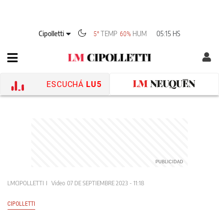
Cipolletti
TEMP
HUM
05:15 HS
5°
60%
ESCUCHÁ
LU5
LMCIPOLLETTI
Video
07 DE SEPTIEMBRE 2023 - 11:18
CIPOLLETTI