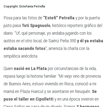
Estefania Petrella
Posa para las fotos de
“Estefi” Petrella
y por la puerta
justo pasa
Toti Spagnuolo
, histórico reportero gráfico del
diario. “Uf, qué personaje, yo andaba jugando con los
autitos en el otro local, de Saénz Peña 390
y él ya estaba
estaba sacando fotos
”, ameniza la charla con la
simpática anécdota.
Quien
nació en La Plata
por circunstancias de la vida,
repasa luego la historia familiar: “Mi viejo vino de provincia
de Buenos Aires, estuvo viviendo en Roca, conoció a mi
mamá en Plaza Huincul y se asentaron en Neuquén.
Se
puso el taller en Cipolletti
y en una época vivieron en
Cinco Saltos en casa de mi abuelo. Somos
3 hermanos