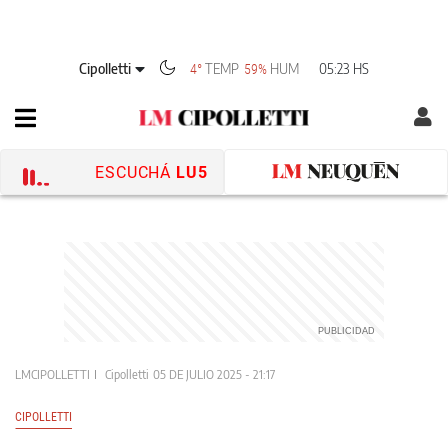
Cipolletti
TEMP
HUM
05:23 HS
4°
59%
ESCUCHÁ
LU5
LMCIPOLLETTI
Cipolletti
05 DE JULIO 2025 - 21:17
CIPOLLETTI