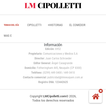
CIPOLLETTI
+HISTORIAS
EL COMEDOR
TEMAS DEL DÍA
MAS E
Información
Edición:
6952
Propietario:
Comunicaciones y Medios S.A
Director:
Juan Carlos Schroeder
Editor General:
Ángel Casagrande
Domicilio:
Fotheringham 445, Neuquén (CP 8300)
Teléfono:
(0299) 449 0400 / 449 0410
Contacto comercial:
publicidad@lmneuquen.com.ar
Registro DNA: 123442625
Copyright
LMCipolletti.com
© 2026,
Todos los derechos reservados