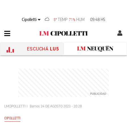
Cipolletti
TEMP
HUM
09:48 HS
5°
71%
ESCUCHÁ
LU5
LMCIPOLLETTI
Barrios
24 DE AGOSTO 2023 - 20:28
CIPOLLETTI