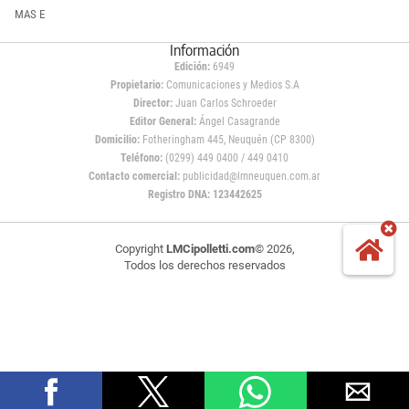
MAS E
Información
Edición:
6949
Propietario:
Comunicaciones y Medios S.A
Director:
Juan Carlos Schroeder
Editor General:
Ángel Casagrande
Domicilio:
Fotheringham 445, Neuquén (CP 8300)
Teléfono:
(0299) 449 0400 / 449 0410
Contacto comercial:
publicidad@lmneuquen.com.ar
Registro DNA: 123442625
Copyright
LMCipolletti.com
© 2026,
Todos los derechos reservados