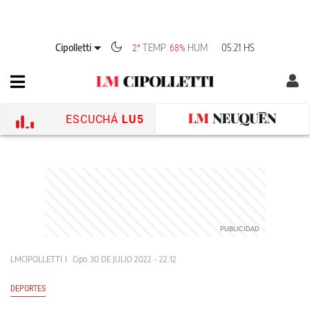
Cipolletti
TEMP
HUM
05:21 HS
2°
68%
ESCUCHÁ
LU5
LMCIPOLLETTI
Cipo
30 DE JULIO 2022 - 22:12
DEPORTES