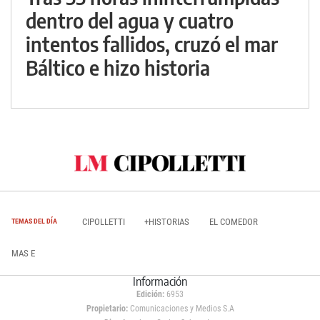
dentro del agua y cuatro
intentos fallidos, cruzó el mar
Báltico e hizo historia
CIPOLLETTI
+HISTORIAS
EL COMEDOR
TEMAS DEL DÍA
MAS E
Información
Edición:
6953
Propietario:
Comunicaciones y Medios S.A