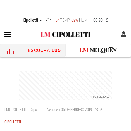
Cipolletti
TEMP
HUM
03:20 HS
5°
62%
ESCUCHÁ
LU5
LMCIPOLLETTI
Cipolletti - Neuquén
06 DE FEBRERO 2019 - 13:52
CIPOLLETTI