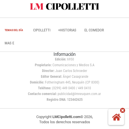
CIPOLLETTI
+HISTORIAS
EL COMEDOR
TEMAS DEL DÍA
MAS E
Información
Edición:
6950
Propietario:
Comunicaciones y Medios S.A
Director:
Juan Carlos Schroeder
Editor General:
Ángel Casagrande
Domicilio:
Fotheringham 445, Neuquén (CP 8300)
Teléfono:
(0299) 449 0400 / 449 0410
Contacto comercial:
publicidad@lmneuquen.com.ar
Registro DNA: 123442625
Copyright
LMCipolletti.com
© 2026,
Todos los derechos reservados