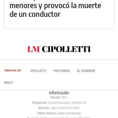
menores y provocó la muerte
de un conductor
CIPOLLETTI
+HISTORIAS
EL COMEDOR
TEMAS DEL DÍA
MAS E
Información
Edición:
6951
Propietario:
Comunicaciones y Medios S.A
Director:
Juan Carlos Schroeder
Editor General:
Ángel Casagrande