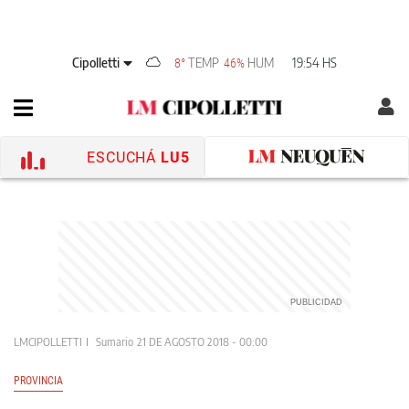
Cipolletti
TEMP
HUM
19:54 HS
8°
46%
ESCUCHÁ
LU5
LMCIPOLLETTI
Sumario
21 DE AGOSTO 2018 - 00:00
PROVINCIA