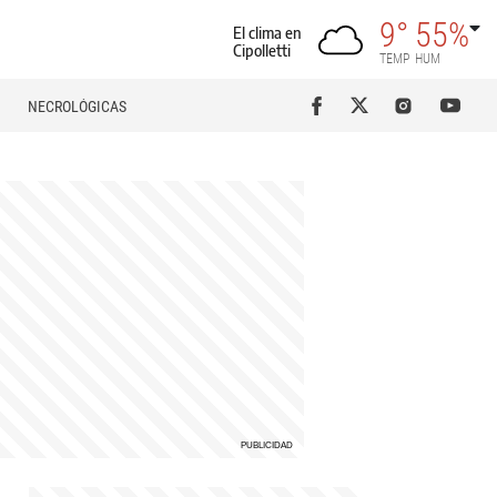
9°
55%
El clima en
Cipolletti
TEMP
HUM
NECROLÓGICAS