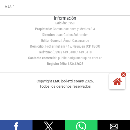
MAS E
Información
Edición:
6950
Propietario:
Comunicaciones y Medios S.A
Director:
Juan Carlos Schroeder
Editor General:
Ángel Casagrande
Domicilio:
Fotheringham 445, Neuquén (CP 8300)
Teléfono:
(0299) 449 0400 / 449 0410
Contacto comercial:
publicidad@lmneuquen.com.ar
Registro DNA: 123442625
Copyright
LMCipolletti.com
© 2026,
Todos los derechos reservados