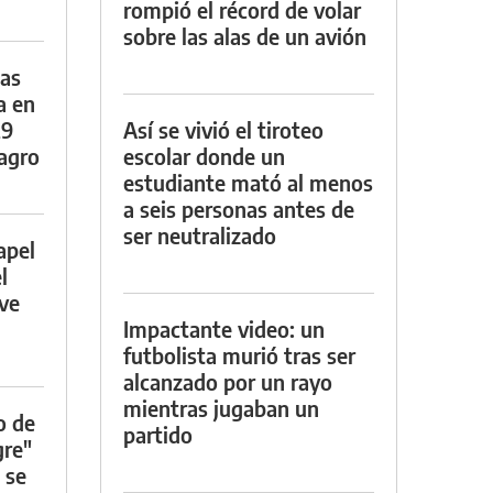
rompió el récord de volar
sobre las alas de un avión
das
a en
29
Así se vivió el tiroteo
lagro
escolar donde un
estudiante mató al menos
a seis personas antes de
ser neutralizado
apel
l
rve
Impactante video: un
futbolista murió tras ser
alcanzado por un rayo
mientras jugaban un
o de
partido
gre"
 se