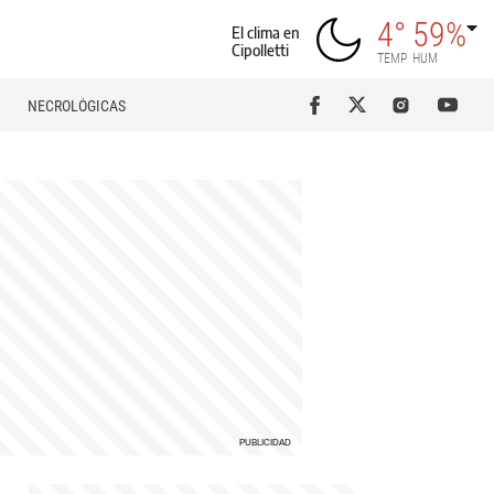
4°
59%
El clima en
Cipolletti
TEMP
HUM
NECROLÓGICAS