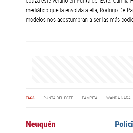
cotiza este verano en Punta del Este. Camila 
mediático que la envolvía a ella, Rodrigo De Pa
modelos nos acostumbran a ser las más codic
TAGS
PUNTA DEL ESTE
PAMPITA
WANDA NARA
Neuquén
Polic