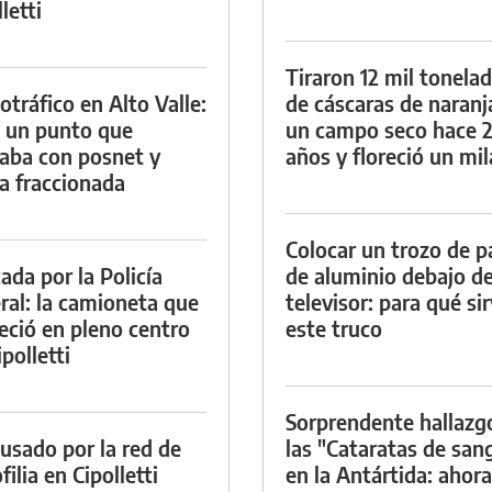
letti
Tiraron 12 mil tonela
otráfico en Alto Valle:
de cáscaras de naranj
 un punto que
un campo seco hace 
aba con posnet y
años y floreció un mi
a fraccionada
Colocar un trozo de p
ada por la Policía
de aluminio debajo de
ral: la camioneta que
televisor: para qué si
eció en pleno centro
este truco
polletti
Sorprendente hallazg
cusado por la red de
las "Cataratas de san
ilia en Cipolletti
en la Antártida: ahora