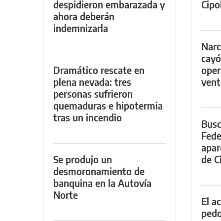
despidieron embarazada y
Cipol
ahora deberán
indemnizarla
Narc
cayó
Dramático rescate en
oper
plena nevada: tres
vent
personas sufrieron
quemaduras e hipotermia
tras un incendio
Busc
Fede
apar
Se produjo un
de Ci
desmoronamiento de
banquina en la Autovía
Norte
El a
pedof