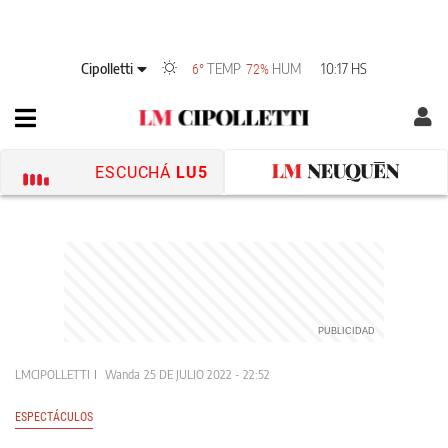
Cipolletti
TEMP
HUM
10:17 HS
6°
72%
ESCUCHÁ
LU5
LMCIPOLLETTI
Wanda
25 DE JULIO 2022 - 22:52
ESPECTÁCULOS