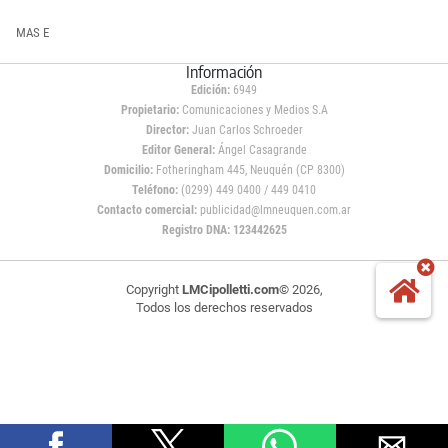
MAS E
Información
Edición:
6949
Propietario:
Comunicaciones y Medios S.A
Director:
Juan Carlos Schroeder
Editor General:
Ángel Casagrande
Domicilio:
Fotheringham 445, Neuquén (CP 8300)
Teléfono:
(0299) 449 0400 / 449 0410
Contacto comercial:
publicidad@lmneuquen.com.ar
Registro DNA: 123442625
Copyright
LMCipolletti.com
© 2026,
Todos los derechos reservados