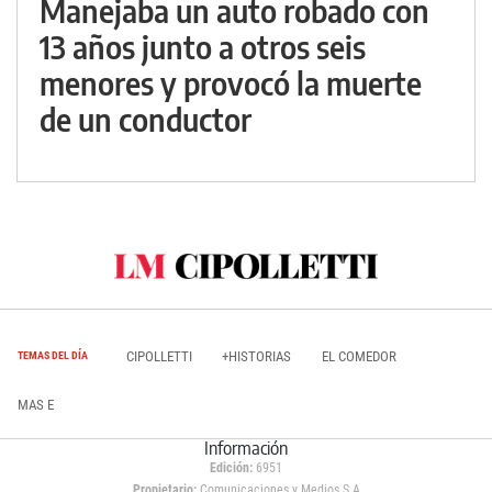
Manejaba un auto robado con
13 años junto a otros seis
menores y provocó la muerte
de un conductor
CIPOLLETTI
+HISTORIAS
EL COMEDOR
TEMAS DEL DÍA
MAS E
Información
Edición:
6951
Propietario:
Comunicaciones y Medios S.A