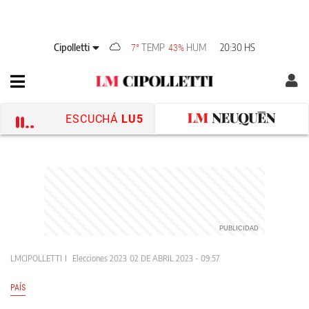
Cipolletti
TEMP
HUM
20:30 HS
7°
43%
ESCUCHÁ
LU5
LMCIPOLLETTI
Elecciones 2023
02 DE ABRIL 2023 - 09:57
PAÍS