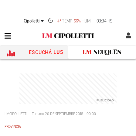
Cipolletti
TEMP
HUM
03:34 HS
4°
55%
ESCUCHÁ
LU5
LMCIPOLLETTI
Turismo
20 DE SEPTIEMBRE 2018 - 00:00
PROVINCIA