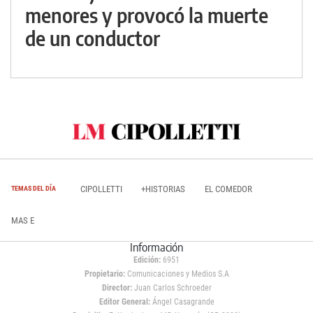
menores y provocó la muerte
de un conductor
CIPOLLETTI
+HISTORIAS
EL COMEDOR
TEMAS DEL DÍA
MAS E
Información
Edición:
6951
Propietario:
Comunicaciones y Medios S.A
Director:
Juan Carlos Schroeder
Editor General:
Ángel Casagrande