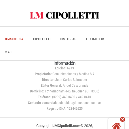
CIPOLLETTI
+HISTORIAS
EL COMEDOR
TEMAS DEL DÍA
MAS E
Información
Edición:
6949
Propietario:
Comunicaciones y Medios S.A
Director:
Juan Carlos Schroeder
Editor General:
Ángel Casagrande
Domicilio:
Fotheringham 445, Neuquén (CP 8300)
Teléfono:
(0299) 449 0400 / 449 0410
Contacto comercial:
publicidad@lmneuquen.com.ar
Registro DNA: 123442625
Copyright
LMCipolletti.com
© 2026,