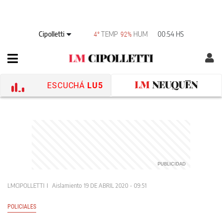
Cipolletti
TEMP
HUM
00:54 HS
4°
92%
ESCUCHÁ
LU5
LMCIPOLLETTI
Aislamiento
19 DE ABRIL 2020 - 09:51
POLICIALES