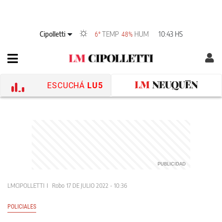
Cipolletti
TEMP
HUM
10:43 HS
6°
48%
ESCUCHÁ
LU5
LMCIPOLLETTI
Robo
17 DE JULIO 2022 - 10:36
POLICIALES