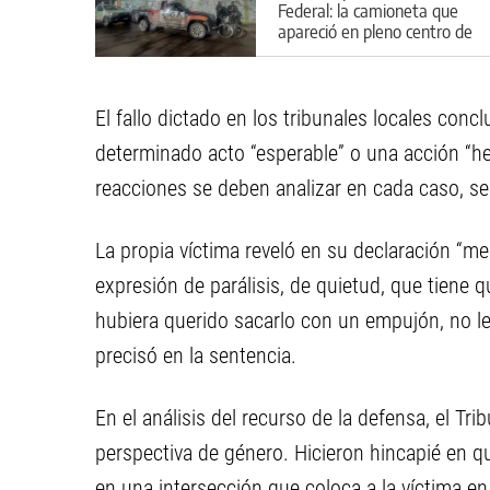
Federal: la camioneta que
apareció en pleno centro de
Cipolletti
El fallo dictado en los tribunales locales conc
determinado acto “esperable” o una acción “he
reacciones se deben analizar en cada caso, se
La propia víctima reveló en su declaración “m
expresión de parálisis, de quietud, que tiene q
hubiera querido sacarlo con un empujón, no le
precisó en la sentencia.
En el análisis del recurso de la defensa, el T
perspectiva de género. Hicieron hincapié en qu
en una intersección que coloca a la víctima e