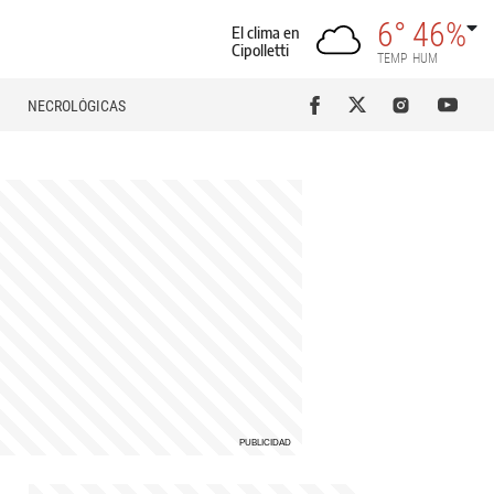
6°
46%
El clima en
Cipolletti
TEMP
HUM
NECROLÓGICAS