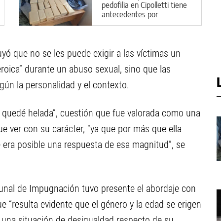
pedofilia en Cipolletti tiene
antecedentes por
narcotráfico
luyó que no se les puede exigir a las víctimas un
roica” durante un abuso sexual, sino que las
gún la personalidad y el contexto.
e quedé helada”, cuestión que fue valorada como una
ue ver con su carácter, “ya que por más que ella
 era posible una respuesta de esa magnitud”, se
ribunal de Impugnación tuvo presente el abordaje con
e “resulta evidente que el género y la edad se erigen
n una situación de desigualdad respecto de su