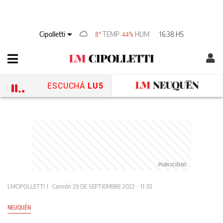
Cipolletti
TEMP
HUM
16:38 HS
8°
44%
ESCUCHÁ
LU5
LMCIPOLLETTI
Camión
29 DE SEPTIEMBRE 2022 - 11:30
NEUQUÉN