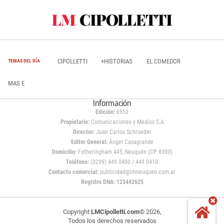
CIPOLLETTI
+HISTORIAS
EL COMEDOR
TEMAS DEL DÍA
MAS E
Información
Edición:
6953
Propietario:
Comunicaciones y Medios S.A
Director:
Juan Carlos Schroeder
Editor General:
Ángel Casagrande
Domicilio:
Fotheringham 445, Neuquén (CP 8300)
Teléfono:
(0299) 449 0400 / 449 0410
Contacto comercial:
publicidad@lmneuquen.com.ar
Registro DNA: 123442625
Copyright
LMCipolletti.com
© 2026,
Todos los derechos reservados