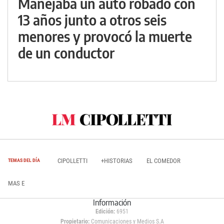
Manejaba un auto robado con
13 años junto a otros seis
menores y provocó la muerte
de un conductor
CIPOLLETTI
+HISTORIAS
EL COMEDOR
TEMAS DEL DÍA
MAS E
Información
Edición:
6951
Propietario:
Comunicaciones y Medios S.A