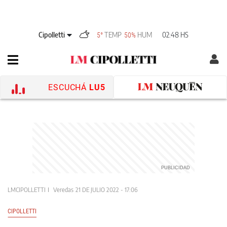
Cipolletti
TEMP
HUM
02:48 HS
5°
50%
ESCUCHÁ
LU5
LMCIPOLLETTI
Veredas
21 DE JULIO 2022 - 17:06
CIPOLLETTI