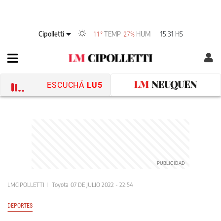
Cipolletti
TEMP
HUM
15:31 HS
11°
27%
ESCUCHÁ
LU5
LMCIPOLLETTI
Toyota
07 DE JULIO 2022 - 22:54
DEPORTES