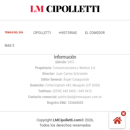
CIPOLLETTI
+HISTORIAS
EL COMEDOR
TEMAS DEL DÍA
MAS E
Información
Edición:
6951
Propietario:
Comunicaciones y Medios S.A
Director:
Juan Carlos Schroeder
Editor General:
Ángel Casagrande
Domicilio:
Fotheringham 445, Neuquén (CP 8300)
Teléfono:
(0299) 449 0400 / 449 0410
Contacto comercial:
publicidad@lmneuquen.com.ar
Registro DNA: 123442625
Copyright
LMCipolletti.com
© 2026,
Todos los derechos reservados