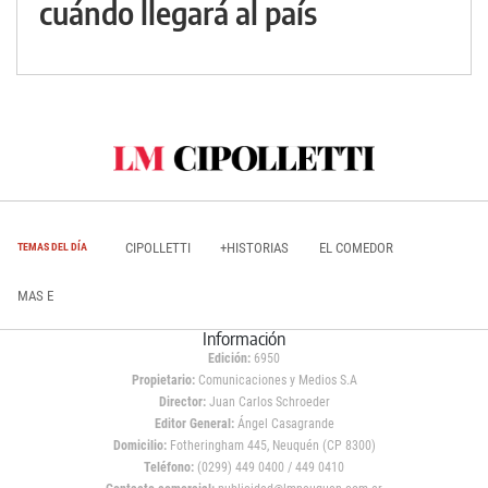
cuándo llegará al país
CIPOLLETTI
+HISTORIAS
EL COMEDOR
TEMAS DEL DÍA
MAS E
Información
Edición:
6950
Propietario:
Comunicaciones y Medios S.A
Director:
Juan Carlos Schroeder
Editor General:
Ángel Casagrande
Domicilio:
Fotheringham 445, Neuquén (CP 8300)
Teléfono:
(0299) 449 0400 / 449 0410