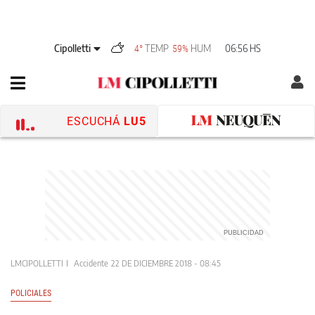
Cipolletti
TEMP
HUM
06:56 HS
4°
59%
ESCUCHÁ
LU5
LMCIPOLLETTI
Accidente
22 DE DICIEMBRE 2018 - 08:45
POLICIALES